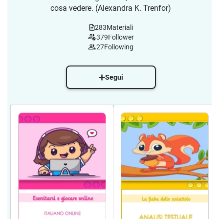
cosa vedere. (Alexandra K. Trenfor)
283
Materiali
379
Follower
27
Following
Segui