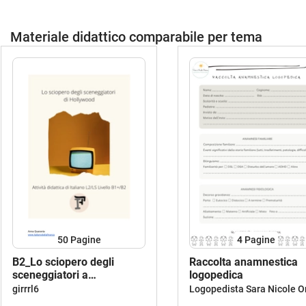
Materiale didattico comparabile per tema
50
Pagine
4
Pagine
B2_Lo sciopero degli
Raccolta anamnestica
sceneggiatori a
logopedica
Hollywood_Italiano L2 /LS
girrrl6