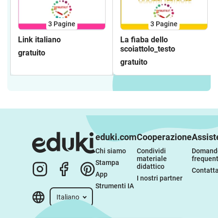
3
Pagine
3
Pagine
Link italiano
La fiaba dello
scoiattolo_testo
gratuito
gratuito
eduki.com
Cooperazione
Assist
Chi siamo
Condividi 
Domande
materiale 
frequent
Stampa
didattico
Contatta
App
I nostri partner
Strumenti IA
Italiano