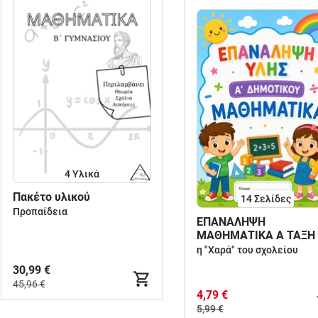
4 Υλικά
Πακέτο υλικού
14
Σελίδες
Προπαίδεια
ΕΠΑΝΑΛΗΨΗ
ΜΑΘΗΜΑΤΙΚΑ Α ΤΑΞΗ
η "Χαρά" του σχολείου
30,99 €
45,96 €
4,79 €
5,99 €