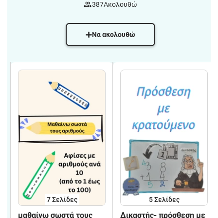
387
Ακολουθώ
Να ακολουθώ
7
Σελίδες
5
Σελίδες
μαθαίνω σωστά τους
Δικαστής- πρόσθεση με