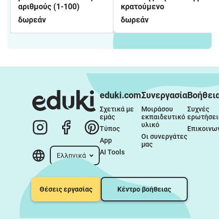
αριθμούς (1-100)
κρατούμενο
δωρεάν
δωρεάν
eduki.com
Συνεργασία
Βοήθει
Σχετικά με 
Μοιράσου 
Συχνές 
εμάς
εκπαιδευτικό 
ερωτήσει
υλικό
Τύπος
Επικοινω
Οι συνεργάτες 
App
μας
AI Tools
Ελληνικά
Θέσεις εργασίας
Κέντρο βοήθειας