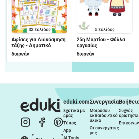
33
Σελίδες
5
Σελίδες
Αφίσες για Διακόσμηση
25η Μαρτίου - Φύλλα
τάξης - Δημοτικό
εργασίας
δωρεάν
δωρεάν
eduki.com
Συνεργασία
Βοήθει
Σχετικά με 
Μοιράσου 
Συχνές 
εμάς
εκπαιδευτικό 
ερωτήσει
υλικό
Τύπος
Επικοινω
Οι συνεργάτες 
App
μας
AI Tools