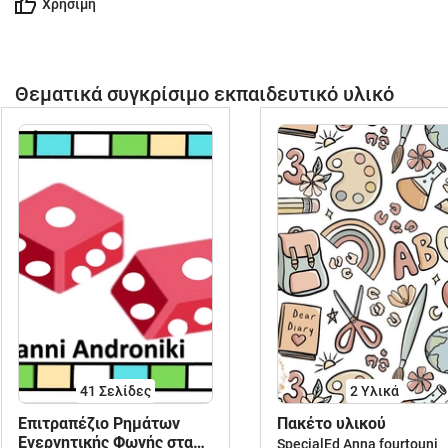
Χρήσιμη
Θεματικά συγκρίσιμο εκπαιδευτικό υλικό
41
Σελίδες
2 Υλικά
Επιτραπέζιο Ρημάτων
Πακέτο υλικού
Ενεργητικής Φωνής στα
SpecialEd Anna fourtouni