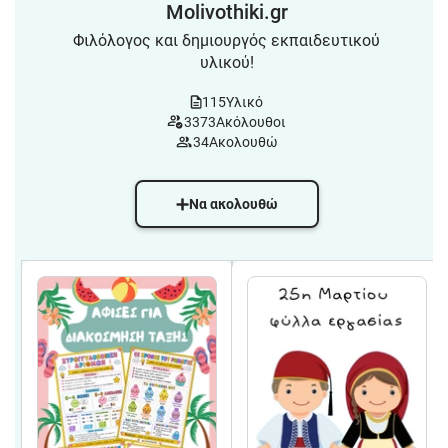
Molivothiki.gr
Φιλόλογος και δημιουργός εκπαιδευτικού
υλικού!
115
Υλικό
3373
Ακόλουθοι
34
Ακολουθώ
Να ακολουθώ