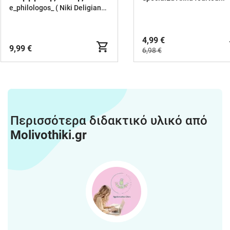
αρχαία ελληνικά
e_philologos_ ( Niki Deligianni )
4,99 €
9,99 €
6,98 €
Περισσότερα διδακτικό υλικό από
Molivothiki.gr