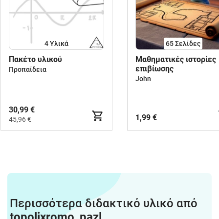
4 Υλικά
65
Σελίδες
Πακέτο υλικού
Μαθηματικές ιστορίες
επιβίωσης
Προπαίδεια
John
30,99 €
1,99 €
45,96 €
Περισσότερα διδακτικό υλικό από
topolixromo_pazl