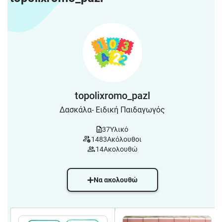
topolixromo_pazl
Δασκάλα- Ειδική Παιδαγωγός
37
Υλικό
1483
Ακόλουθοι
14
Ακολουθώ
Να ακολουθώ