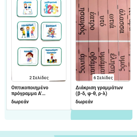
2
Σελίδες
6
Σελίδες
Οπτικοποιημένο
Διάκριση γραμμάτων
πρόγραμμα Α'
(β-δ, φ-θ, ρ-λ)
δημοτικού
δωρεάν
δωρεάν