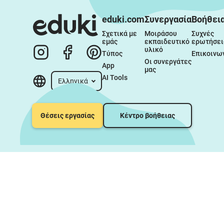
eduki.com
Συνεργασία
Βοήθει
Σχετικά με 
Μοιράσου 
Συχνές 
εμάς
εκπαιδευτικό 
ερωτήσει
υλικό
Τύπος
Επικοινω
Οι συνεργάτες 
App
μας
AI Tools
Ελληνικά
Θέσεις εργασίας
Κέντρο βοήθειας