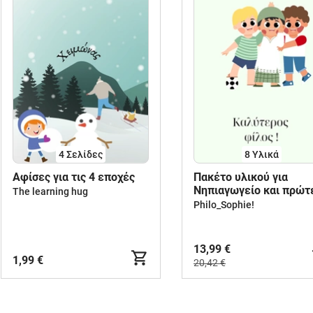
4
Σελίδες
8 Υλικά
Aφίσες για τις 4 εποχές
Πακέτο υλικού για
Νηπιαγωγείο και πρώτ
The learning hug
τάξεις Δημοτικού.
Philo_Sophie!
13,99 €
1,99 €
20,42 €