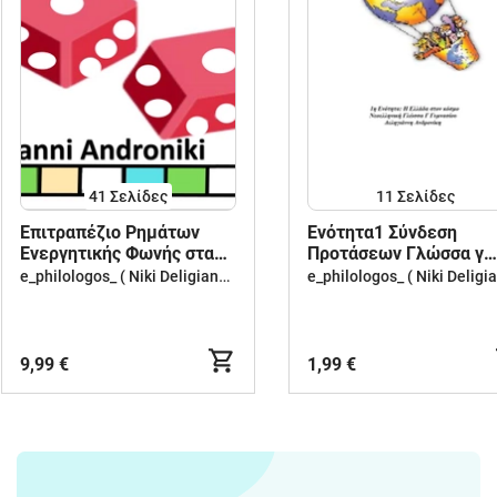
41
Σελίδες
11
Σελίδες
Επιτραπέζιο Ρημάτων
Ενότητα1 Σύνδεση
Ενεργητικής Φωνής στα
Προτάσεων Γλώσσα γ
αρχαία ελληνικά
γυμν
e_philologos_ ( Niki Deligianni )
9,99 €
1,99 €