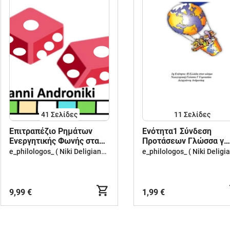
41
Σελίδες
11
Σελίδες
Επιτραπέζιο Ρημάτων
Ενότητα1 Σύνδεση
Ενεργητικής Φωνής στα
Προτάσεων Γλώσσα γ
αρχαία ελληνικά
γυμν
e_philologos_ ( Niki Deligianni )
9,99 €
1,99 €