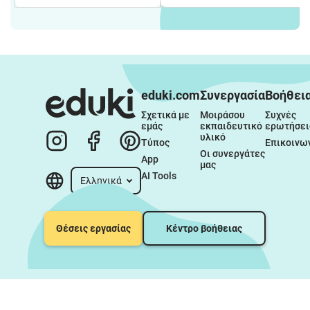
eduki.com
Συνεργασία
Βοήθει
Σχετικά με 
Μοιράσου 
Συχνές 
εμάς
εκπαιδευτικό 
ερωτήσει
υλικό
Τύπος
Επικοινω
Οι συνεργάτες 
App
μας
AI Tools
Ελληνικά
Θέσεις εργασίας
Κέντρο βοήθειας