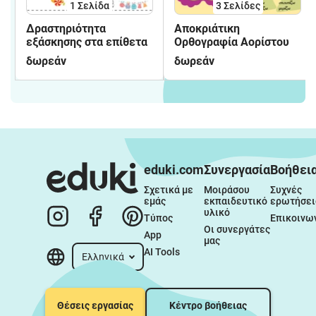
1
Σελίδα
3
Σελίδες
Δραστηριότητα
Αποκριάτικη
εξάσκησης στα επίθετα
Ορθογραφία Αορίστου
δωρεάν
δωρεάν
eduki.com
Συνεργασία
Βοήθει
Σχετικά με 
Μοιράσου 
Συχνές 
εμάς
εκπαιδευτικό 
ερωτήσει
υλικό
Τύπος
Επικοινω
Οι συνεργάτες 
App
μας
AI Tools
Ελληνικά
Θέσεις εργασίας
Κέντρο βοήθειας