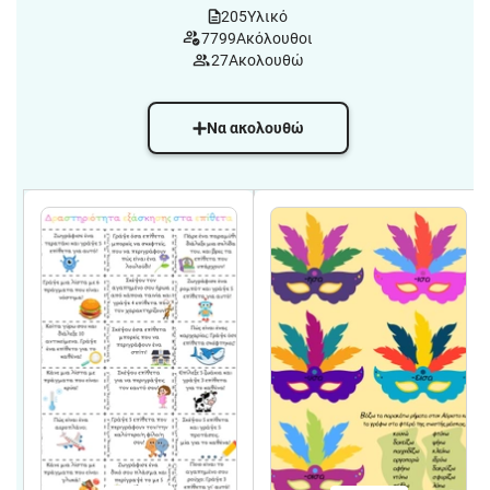
205
Υλικό
7799
Ακόλουθοι
27
Ακολουθώ
Να ακολουθώ