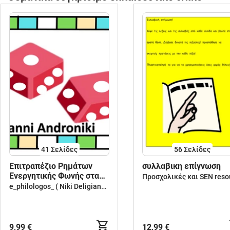
41
Σελίδες
56
Σελίδες
Επιτραπέζιο Ρημάτων
συλλαβικη επίγνωση
Ενεργητικής Φωνής στα
αρχαία ελληνικά
e_philologos_ ( Niki Deligianni )
9,99 €
12,99 €