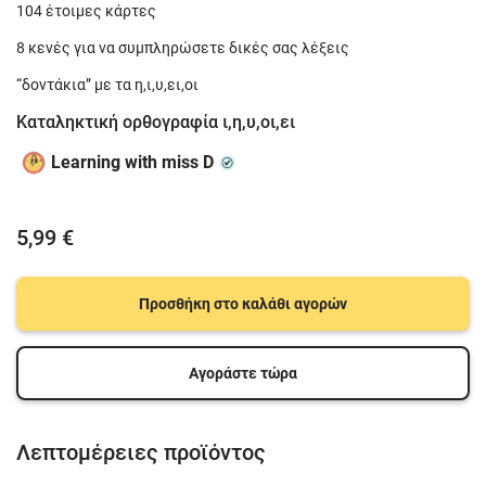
104 έτοιμες κάρτες
8 κενές για να συμπληρώσετε δικές σας λέξεις
“δοντάκια” με τα η,ι,υ,ει,οι
Καταληκτική ορθογραφία ι,η,υ,οι,ει
Learning with miss D
5,99 €
Προσθήκη στο καλάθι αγορών
Αγοράστε τώρα
Λεπτομέρειες προϊόντος