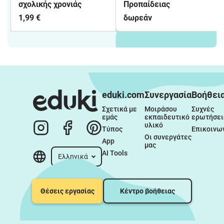
σχολικής χρονιάς
Προπαίδειας
1,99 €
δωρεάν
eduki.com
Συνεργασία
Βοήθει
Σχετικά με 
Μοιράσου 
Συχνές 
εμάς
εκπαιδευτικό 
ερωτήσει
υλικό
Τύπος
Επικοινω
Οι συνεργάτες 
App
μας
AI Tools
Ελληνικά
Θέσεις εργασίας
Κέντρο βοήθειας