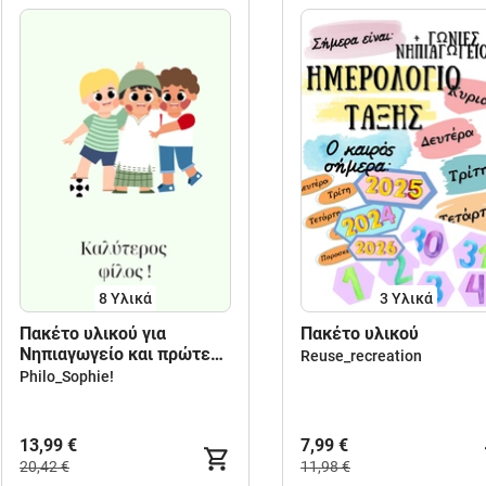
8 Υλικά
3 Υλικά
Πακέτο υλικού για
Πακέτο υλικού
Νηπιαγωγείο και πρώτες
Reuse_recreation
τάξεις Δημοτικού.
Philo_Sophie!
13,99 €
7,99 €
20,42 €
11,98 €