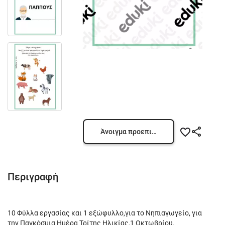
Άνοιγμα προεπισκόπησης
Περιγραφή
10 Φύλλα εργασίας και 1 εξώφυλλο,για το Νηπιαγωγείο, για
την Παγκόσμια Ημέρα Τρίτης Ηλικίας,1 Οκτωβρίου.