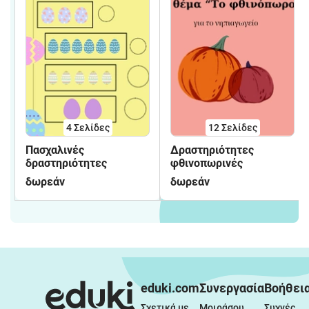
4
Σελίδες
12
Σελίδες
Πασχαλινές
Δραστηριότητες
δραστηριότητες
φθινοπωρινές
δωρεάν
δωρεάν
eduki.com
Συνεργασία
Βοήθει
Σχετικά με 
Μοιράσου 
Συχνές 