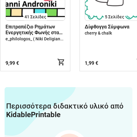
41
Σελίδες
5
Σελίδες
Επιτραπέζιο Ρημάτων
Δίφθογγα Σύμφωνα
Ενεργητικής Φωνής στα
cherry & chalk
αρχαία ελληνικά
e_philologos_ ( Niki Deligianni )
9,99 €
1,99 €
Περισσότερα διδακτικό υλικό από
KidablePrintable