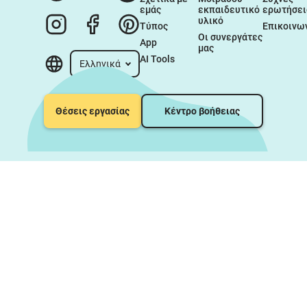
εμάς
εκπαιδευτικό 
ερωτήσει
υλικό
Τύπος
Επικοινω
Οι συνεργάτες 
App
μας
AI Tools
Ελληνικά
Θέσεις εργασίας
Κέντρο βοήθειας