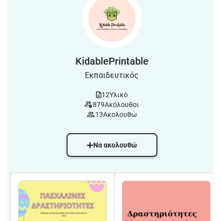
KidablePrintable
Εκπαιδευτικός
12
Υλικό
879
Ακόλουθοι
13
Ακολουθώ
Να ακολουθώ