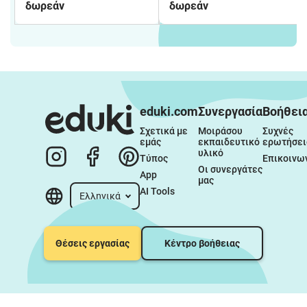
δωρεάν
δωρεάν
eduki.com
Συνεργασία
Βοήθει
Σχετικά με 
Μοιράσου 
Συχνές 
εμάς
εκπαιδευτικό 
ερωτήσει
υλικό
Τύπος
Επικοινω
Οι συνεργάτες 
App
μας
AI Tools
Ελληνικά
Θέσεις εργασίας
Κέντρο βοήθειας