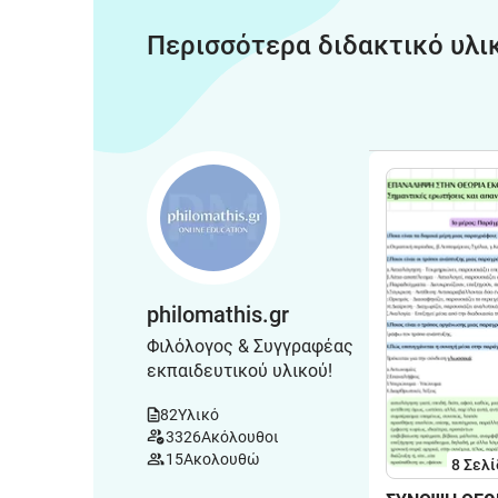
Περισσότερα διδακτικό υλι
philomathis.gr
Φιλόλογος & Συγγραφέας
εκπαιδευτικού υλικού!
82
Υλικό
3326
Ακόλουθοι
15
Ακολουθώ
8
Σελί