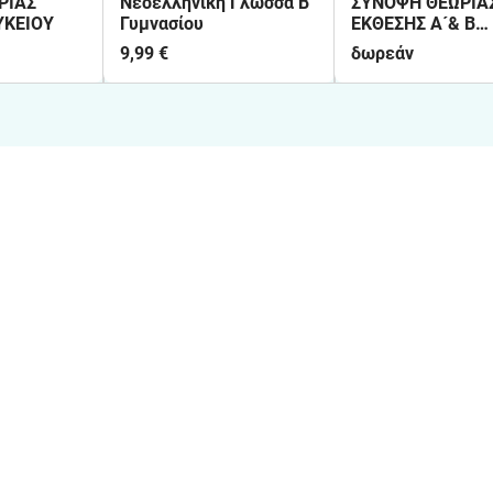
ΡΙΑΣ
Νεοελληνική Γλώσσα Β'
ΣΥΝΟΨΗ ΘΕΩΡΙΑ
ΥΚΕΙΟΥ
Γυμνασίου
ΕΚΘΕΣΗΣ Α´& Β
´ΛΥΚΕΙΟΥ
9,99 €
δωρεάν