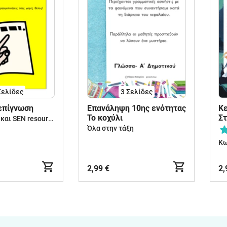
Σελίδες
3
Σελίδες
επίγνωση
Επανάληψη 10ης ενότητας
Κε
Το κοχύλι
Στ
Προσχολικές και SEN resources
Στ
Όλα στην τάξη
θ
Κω
2,99 €
2,