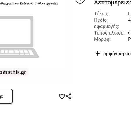
Λεπτομέρειες
Τάξεις:
Γ
Πεδίο
4
εφαρμογής:
Τύπος υλικού:
Φ
Μορφή:
P
εμφάνιση π
ης