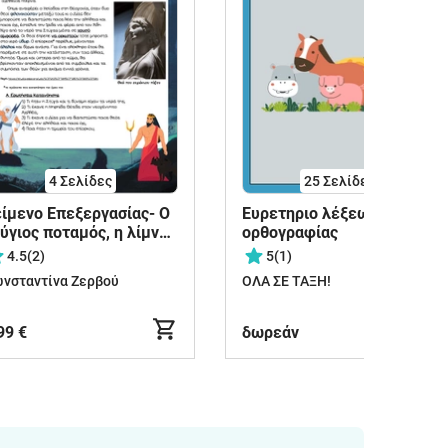
4
Σελίδες
25
Σελίδες
ίμενο Επεξεργασίας- Ο
Ευρετηριο λέξεων και
ύγιος ποταμός, η λίμνη
ορθογραφίας
ύγα και ο όρκος των
4.5
(2)
5
(1)
εών
νσταντίνα Ζερβού
ΟΛΑ ΣΕ ΤΑΞΗ!
99 €
δωρεάν