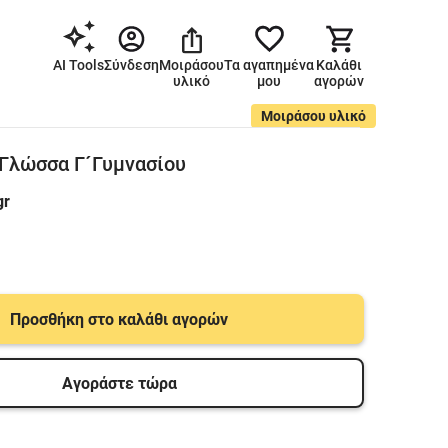
AI Tools
Σύνδεση
Μοιράσου
Τα αγαπημένα
Καλάθι
υλικό
μου
αγορών
Μοιράσου υλικό
Γλώσσα Γ´Γυμνασίου
gr
Προσθήκη στο καλάθι αγορών
Αγοράστε τώρα