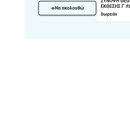
ΣΥΝΟΨΗ ΘΕΩ
ΕΚΘΕΣΗΣ Γ΄Λ
Να ακολουθώ
δωρεάν