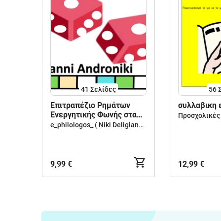
41
Σελίδες
56
Επιτραπέζιο Ρημάτων
συλλαβικη 
Ενεργητικής Φωνής στα
αρχαία ελληνικά
e_philologos_ ( Niki Deligianni )
9,99 €
12,99 €