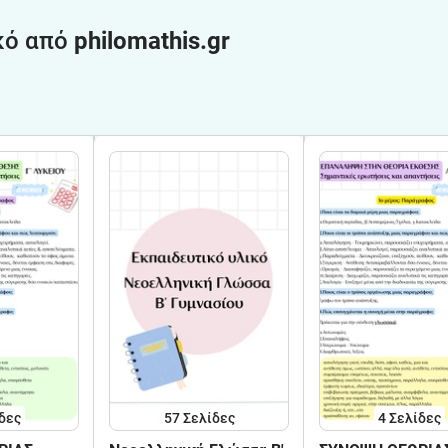
κό από
philomathis.gr
δες
57
Σελίδες
4
Σελίδες