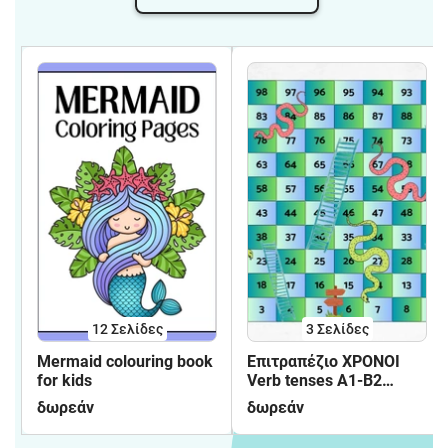
12
Σελίδες
3
Σελίδες
Mermaid colouring book
Επιτραπέζιο ΧΡΟΝΟΙ
for kids
Verb tenses A1-B2
Board Game
δωρεάν
δωρεάν