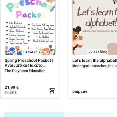
13 Υλικά
27
Σελίδες
Spring Preschool Packet |
Let’s learn the alphabet
Ανοιξιάτικο Πακέτο
kindergartenteacher_fenia
Προσχολικής ηλικίας
The Playroom Education
21,99 €
δωρεάν
34,88 €