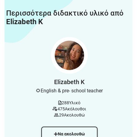
Περισσότερα διδακτικό υλικό από
Elizabeth K
Elizabeth K
🌻English & pre- school teacher
288
Υλικό
475
Ακόλουθοι
29
Ακολουθώ
Να ακολουθώ