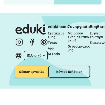
eduki.com
Συνεργασία
Βοήθει
Σχετικά με 
Μοιράσου 
Συχνές 
εμάς
εκπαιδευτικό 
ερωτήσει
υλικό
Τύπος
Επικοινω
Οι συνεργάτες 
App
μας
AI Tools
Ελληνικά
Θέσεις εργασίας
Κέντρο βοήθειας