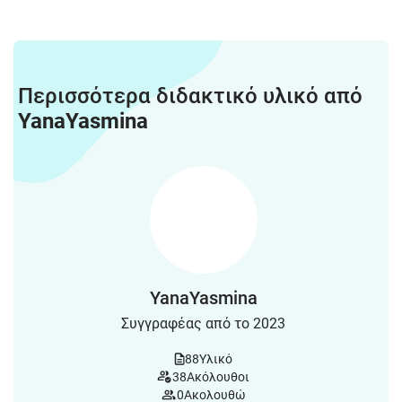
Περισσότερα διδακτικό υλικό από
YanaYasmina
YanaYasmina
Συγγραφέας από το 2023
88
Υλικό
38
Ακόλουθοι
0
Ακολουθώ