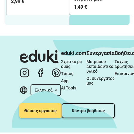
2,99 €
1,49 €
eduki.com
Συνεργασία
Βοήθει
Σχετικά με 
Μοιράσου 
Συχνές 
εμάς
εκπαιδευτικό 
ερωτήσει
υλικό
Τύπος
Επικοινω
Οι συνεργάτες 
App
μας
AI Tools
Ελληνικά
Θέσεις εργασίας
Κέντρο βοήθειας