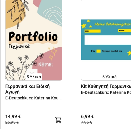
5 Υλικά
6 Υλικά
Γερμανικά και Ειδική
Κit Καθηγητή Γερμανικ
Αγωγή
E-Deutschkurs: Katerina Koutsouri
14,99 €
6,99 €
25,95 €
7,95 €