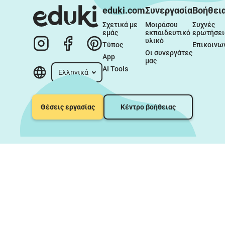
eduki.com
Συνεργασία
Βοήθει
Σχετικά με 
Μοιράσου 
Συχνές 
εμάς
εκπαιδευτικό 
ερωτήσει
υλικό
Τύπος
Επικοινω
Οι συνεργάτες 
App
μας
AI Tools
Ελληνικά
Θέσεις εργασίας
Κέντρο βοήθειας