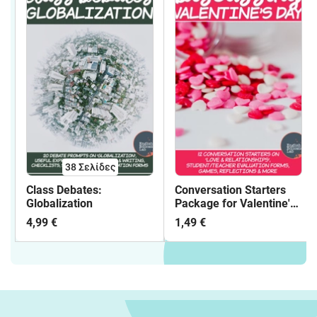
38
Σελίδες
Class Debates:
Conversation Starters
Globalization
Package for Valentine's
Day- Activity Package
4,99 €
1,49 €