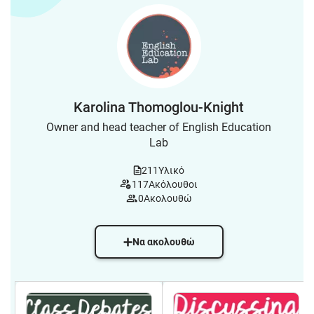
Karolina Thomoglou-Knight
Owner and head teacher of English Education
Lab
211
Υλικό
117
Ακόλουθοι
0
Ακολουθώ
Να ακολουθώ