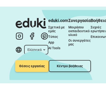
eduki.com
Συνεργασία
Βοήθει
Σχετικά με 
Μοιράσου 
Συχνές 
εμάς
εκπαιδευτικό 
ερωτήσει
υλικό
Τύπος
Επικοινω
Οι συνεργάτες 
App
μας
AI Tools
Ελληνικά
Θέσεις εργασίας
Κέντρο βοήθειας