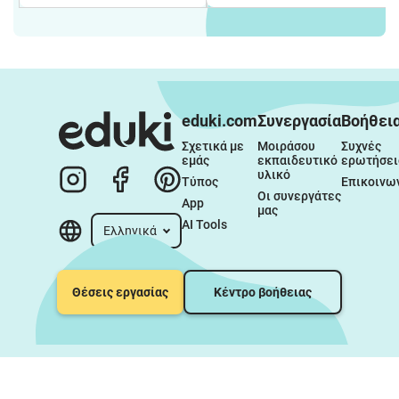
eduki.com
Συνεργασία
Βοήθει
Σχετικά με 
Μοιράσου 
Συχνές 
εμάς
εκπαιδευτικό 
ερωτήσει
υλικό
Τύπος
Επικοινω
Οι συνεργάτες 
App
μας
AI Tools
Ελληνικά
Θέσεις εργασίας
Κέντρο βοήθειας