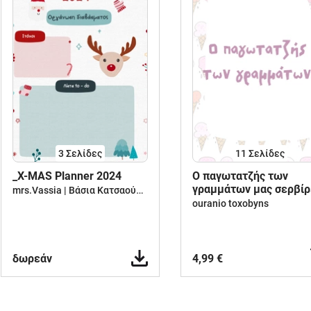
3
Σελίδες
11
Σελίδες
_X-MAS Planner 2024
O παγωτατζής των
γραμμάτων μας σερβίρ
mrs.Vassia | Βάσια Κατσαούνου
κεφαλαία και πεζά!
ouranio toxobyns
δωρεάν
4,99 €