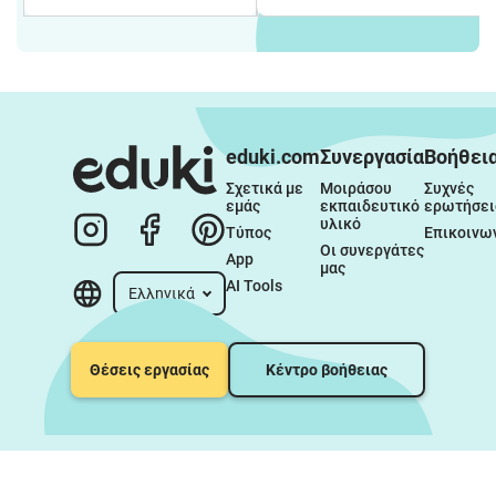
eduki.com
Συνεργασία
Βοήθει
Σχετικά με 
Μοιράσου 
Συχνές 
εμάς
εκπαιδευτικό 
ερωτήσει
υλικό
Τύπος
Επικοινω
Οι συνεργάτες 
App
μας
AI Tools
Ελληνικά
Θέσεις εργασίας
Κέντρο βοήθειας