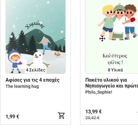
4
Σελίδες
8 Υλικά
Aφίσες για τις 4 εποχές
Πακέτο υλικού για
Νηπιαγωγείο και πρώτ
The learning hug
τάξεις Δημοτικού.
Philo_Sophie!
13,99 €
1,99 €
20,42 €