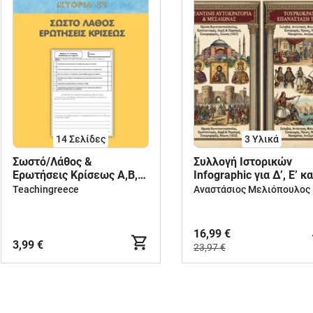
14
Σελίδες
3 Υλικά
Σωστό/Λάθος &
Συλλογή Ιστορικών
Ερωτήσεις Κρίσεως Α,Β,Γ
Infographic για Δ’, Ε’ κα
Ενότητα [Ιστορία ΣΤ
ΣΤ’ Δημοτικού
Teachingreece
Δημοτικού - Διαγώνισμα -
Επανάληψη]
16,99 €
3,99 €
23,97 €