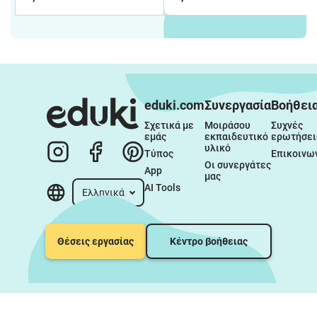
eduki.com
Συνεργασία
Βοήθει
Σχετικά με 
Μοιράσου 
Συχνές 
εμάς
εκπαιδευτικό 
ερωτήσει
υλικό
Τύπος
Επικοινω
Οι συνεργάτες 
App
μας
AI Tools
Ελληνικά
Θέσεις εργασίας
Κέντρο βοήθειας