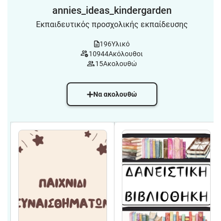
annies_ideas_kindergarden
Εκπαιδευτικός προσχολικής εκπαίδευσης
196
Υλικό
10944
Ακόλουθοι
15
Ακολουθώ
Να ακολουθώ