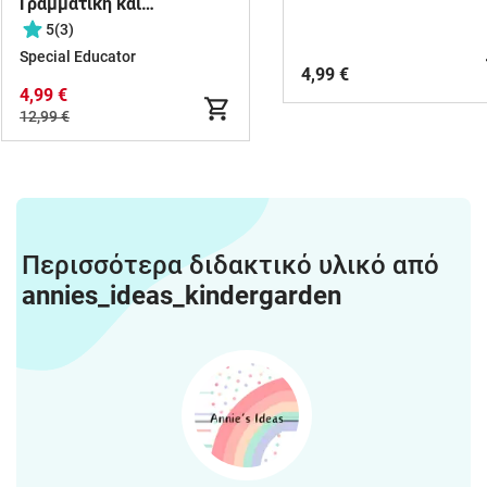
Γραμματική και
Συντακτικό όλων των
5
(3)
ενοτήτων
Special Educator
4,99 €
4,99 €
12,99 €
Περισσότερα διδακτικό υλικό από
annies_ideas_kindergarden