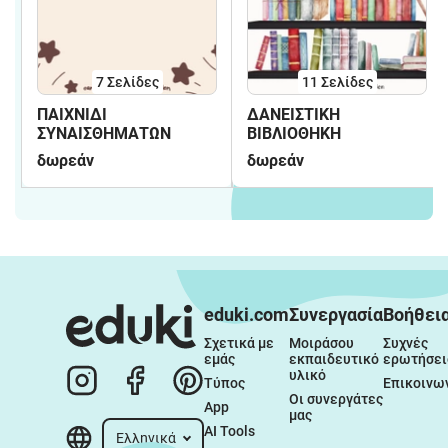
7
Σελίδες
11
Σελίδες
ΠΑΙΧΝΙΔΙ
ΔΑΝΕΙΣΤΙΚΗ
ΣΥΝΑΙΣΘΗΜΑΤΩΝ
ΒΙΒΛΙΟΘΗΚΗ
δωρεάν
δωρεάν
eduki.com
Συνεργασία
Βοήθει
Σχετικά με 
Μοιράσου 
Συχνές 
εμάς
εκπαιδευτικό 
ερωτήσει
υλικό
Τύπος
Επικοινω
Οι συνεργάτες 
App
μας
AI Tools
Ελληνικά