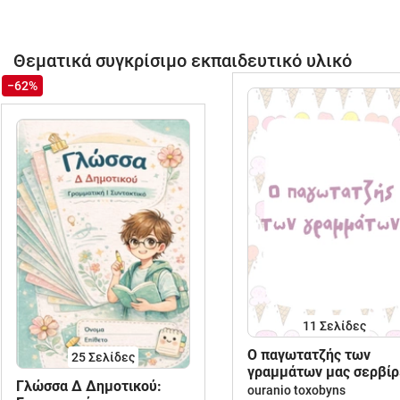
Θεματικά συγκρίσιμο εκπαιδευτικό υλικό
−62%
11
Σελίδες
O παγωτατζής των
25
Σελίδες
γραμμάτων μας σερβίρ
Γλώσσα Δ Δημοτικού:
κεφαλαία και πεζά!
ouranio toxobyns