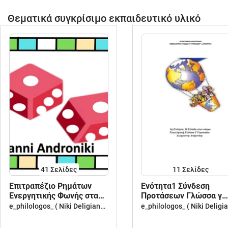
Θεματικά συγκρίσιμο εκπαιδευτικό υλικό
41
Σελίδες
11
Σελίδες
Επιτραπέζιο Ρημάτων
Ενότητα1 Σύνδεση
Ενεργητικής Φωνής στα
Προτάσεων Γλώσσα γ
αρχαία ελληνικά
γυμν
e_philologos_ ( Niki Deligianni )