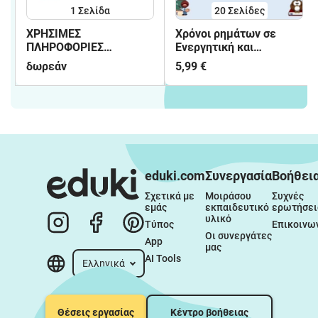
1
Σελίδα
20
Σελίδες
ΧΡΗΣΙΜΕΣ
Χρόνοι ρημάτων σε
ΠΛΗΡΟΦΟΡΙΕΣ
Ενεργητική και
ΜΑΘΗΤΗ ΜΟΥ
Παθητική φωνή (20
δωρεάν
5,99 €
ασκήσεις) (2) - Δ
δημοτικού
eduki.com
Συνεργασία
Βοήθει
Σχετικά με 
Μοιράσου 
Συχνές 
εμάς
εκπαιδευτικό 
ερωτήσει
υλικό
Τύπος
Επικοινω
Οι συνεργάτες 
App
μας
AI Tools
Ελληνικά
Θέσεις εργασίας
Κέντρο βοήθειας