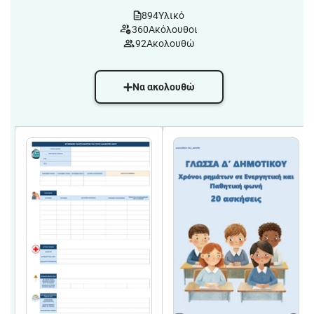
894
Υλικό
360
Ακόλουθοι
92
Ακολουθώ
Να ακολουθώ