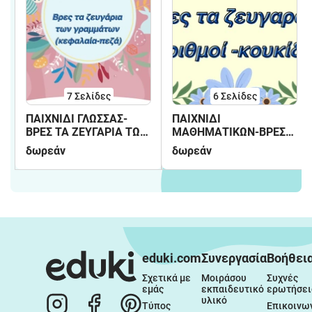
7
Σελίδες
6
Σελίδες
ΠΑΙΧΝΙΔΙ ΓΛΩΣΣΑΣ-
ΠΑΙΧΝΙΔΙ
ΒΡΕΣ ΤΑ ΖΕΥΓΑΡΙΑ ΤΩΝ
ΜΑΘΗΜΑΤΙΚΩΝ-ΒΡΕΣ
ΓΡΑΜΜΑΤΩΝ(ΚΕΦΑΛΑΙΑ-
ΤΑ ΖΕΥΓΑΡΙΑ
δωρεάν
δωρεάν
ΠΕΖΑ)
eduki.com
Συνεργασία
Βοήθει
Σχετικά με 
Μοιράσου 
Συχνές 
εμάς
εκπαιδευτικό 
ερωτήσει
υλικό
Τύπος
Επικοινω