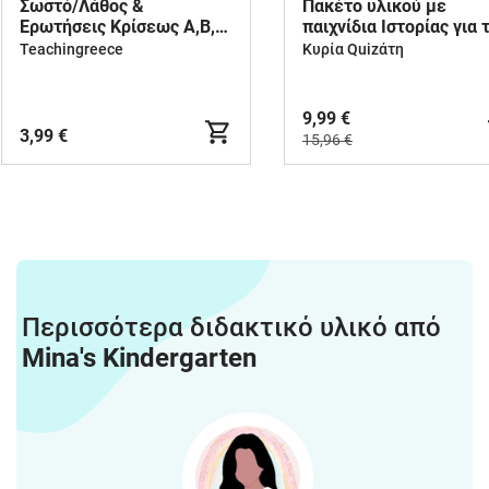
Σωστό/Λάθος &
Πακέτο υλικού με
Ερωτήσεις Κρίσεως Α,Β,Γ
παιχνίδια Ιστορίας για 
Ενότητα [Ιστορία ΣΤ
Δημοτικό
Teachingreece
Κυρία Quizάτη
Δημοτικού - Διαγώνισμα -
Επανάληψη]
9,99 €
3,99 €
15,96 €
Περισσότερα διδακτικό υλικό από
Mina's Kindergarten