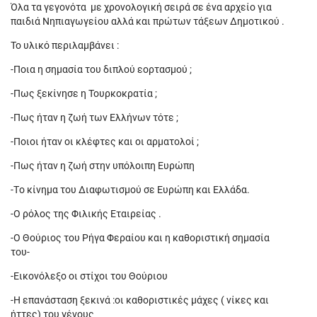
Όλα τα γεγονότα με χρονολογική σειρά σε ένα αρχείο για
παιδιά Νηπιαγωγείου αλλά και πρώτων τάξεων Δημοτικού .
Το υλικό περιλαμβάνει :
-Ποια η σημασία του διπλού εορτασμού ;
-Πως ξεκίνησε η Τουρκοκρατία ;
-Πως ήταν η ζωή των Ελλήνων τότε ;
-Ποιοι ήταν οι κλέφτες και οι αρματολοί ;
-Πως ήταν η ζωή στην υπόλοιπη Ευρώπη
-Tο κίνημα του Διαφωτισμού σε Ευρώπη και Ελλάδα.
-Ο ρόλος της Φιλικής Εταιρείας .
-Ο Θούριος του Ρήγα Φεραίου και η καθοριστική σημασία
του-
-Εικονόλεξο οι στίχοι του Θούριου
-Η επανάσταση ξεκινά :oι καθοριστικές μάχες ( νίκες και
ήττες) του γένους