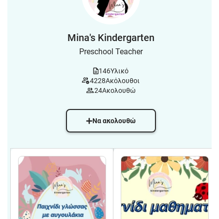
Mina's Kindergarten
Preschool Teacher
146
Υλικό
4228
Ακόλουθοι
24
Ακολουθώ
Να ακολουθώ