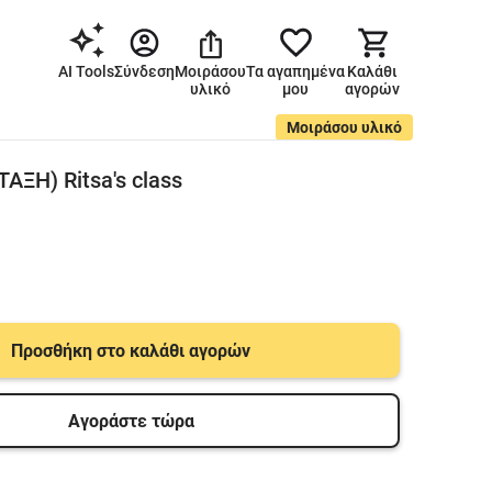
AI Tools
Σύνδεση
Μοιράσου
Τα αγαπημένα
Καλάθι
υλικό
μου
αγορών
Μοιράσου υλικό
ΤΑΞΗ) Ritsa's class
Προσθήκη στο καλάθι αγορών
Αγοράστε τώρα