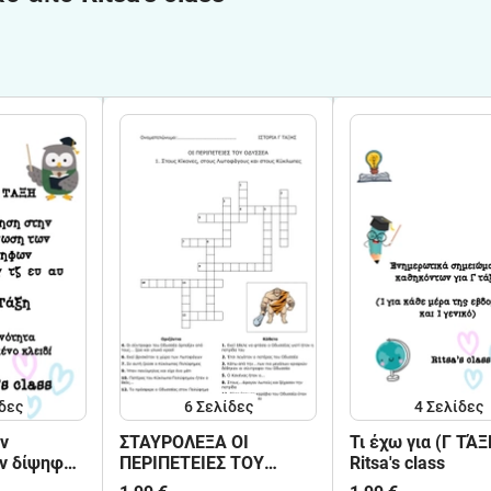
δες
6
Σελίδες
4
Σελίδες
ν
ΣΤΑΥΡΟΛΕΞΑ ΟΙ
Τι έχω για (Γ ΤΆΞΗ)
ν δίψηφων
ΠΕΡΙΠΕΤΕΙΕΣ ΤΟΥ
Ritsa's class
υ αυ
ΟΔΥΣΣΕΑ Ritsa's class