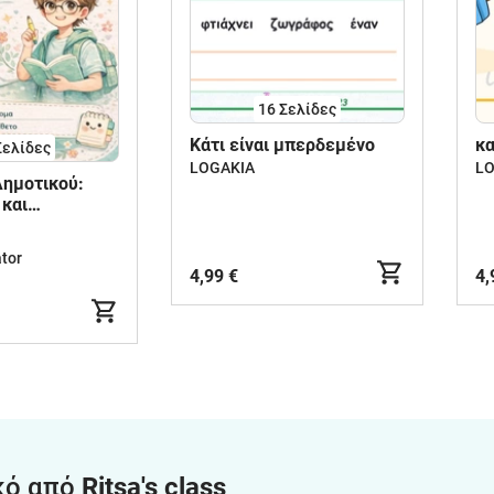
16
Σελίδες
Κάτι είναι μπερδεμένο
κα
Σελίδες
LOGAKIA
LO
ημοτικού:
 και
 όλων των
tor
4,99 €
4,
κό από
Ritsa's class