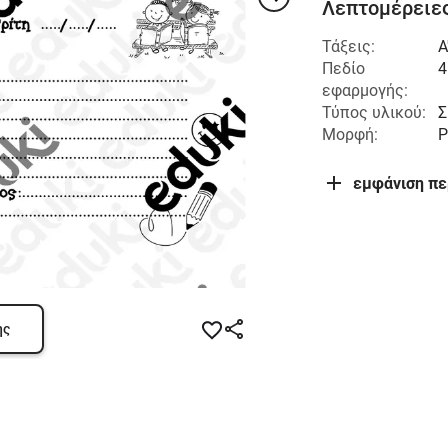
Λεπτομέρειες
Τάξεις:
Α
Πεδίο
4
εφαρμογής:
Τύπος υλικού:
Σ
Μορφή:
P
εμφάνιση π
ης