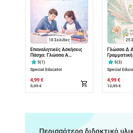
10
Σελίδες
25
Επαναλητικές Ασκήσεις
Γλώσσα Δ Δ
Πάσχα: Γλώσσα Α
Γραμματική
Γυμνασίου
Συντακτικό
5
(1)
5
(3)
ενοτήτων
Special Educator
Special Educa
4,99 €
4,99 €
5,99 €
12,99 €
Περισσότερα διδακτικό υλι