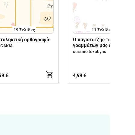
19
Σελίδες
11
Σελίδες
ταληκτική ορθογραφία
O παγωτατζής των
γραμμάτων μας σερβίρει
GAKIA
κεφαλαία και πεζά!
ouranio toxobyns
99 €
4,99 €