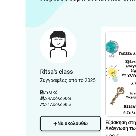
Ritsa's class
Συγγραφέας από το 2025
7
Υλικό
24
Ακόλουθοι
21
Ακολουθώ
6
Σελί
Εξάσκηση στη
Να ακολουθώ
Ανάγνωση τω
τσ γκ/γγ τζ ε