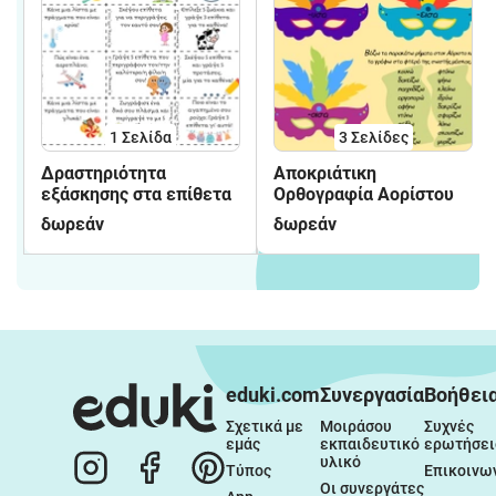
1
Σελίδα
3
Σελίδες
Δραστηριότητα
Αποκριάτικη
εξάσκησης στα επίθετα
Ορθογραφία Αορίστου
δωρεάν
δωρεάν
eduki.com
Συνεργασία
Βοήθει
Σχετικά με 
Μοιράσου 
Συχνές 
εμάς
εκπαιδευτικό 
ερωτήσει
υλικό
Τύπος
Επικοινω
Οι συνεργάτες 