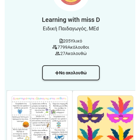
Learning with miss D
Ειδική Παιδαγωγός, MEd
205
Υλικό
7799
Ακόλουθοι
27
Ακολουθώ
Να ακολουθώ