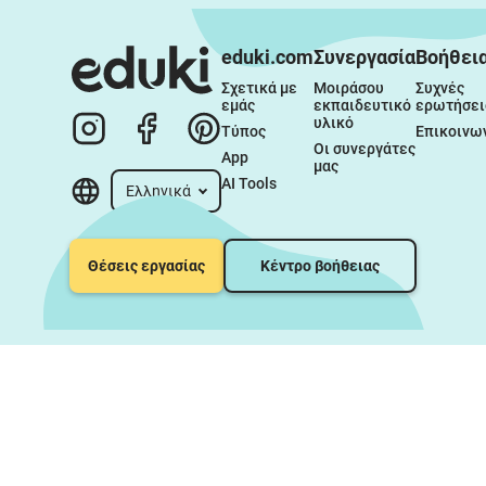
eduki.com
Συνεργασία
Βοήθει
Σχετικά με 
Μοιράσου 
Συχνές 
εμάς
εκπαιδευτικό 
ερωτήσει
υλικό
Τύπος
Επικοινω
Οι συνεργάτες 
App
μας
AI Tools
Ελληνικά
Θέσεις εργασίας
Κέντρο βοήθειας