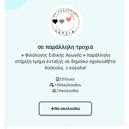
σε παράλληλη τροχιά
🔹️Φιλόλογος Ειδικής Αγωγής🔹️παράλληλη
στήριξη-τμήμα ένταξης σε δημόσιο σχολείο🫣τα
δύσκολα, ☺️εύκολα!
10
Υλικό
159
Ακόλουθοι
7
Ακολουθώ
Να ακολουθώ