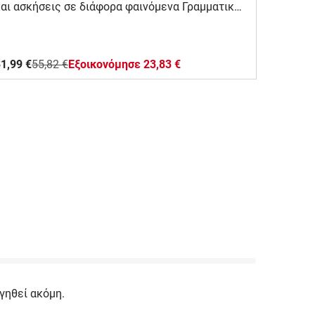
αι ασκήσεις σε διάφορα φαινόμενα Γραμματικής
ων Αρχαίων Ελληνικών. Είναι κατάλληλο και για
αθητές/-τριες Γυμνασίου, αλλά και Λυκείου και
φυσικά, για υποψηφίους Πανελλαδικών
1,99 €
55,82 €
Eξοικονόμησε 23,83 €
Εξετάσεων.
γηθεί ακόμη.