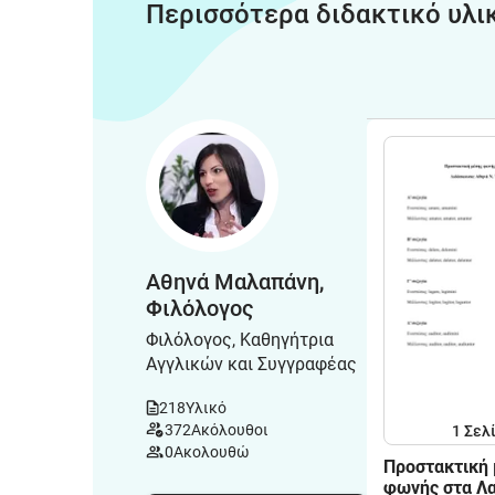
Περισσότερα διδακτικό υλι
Αθηνά Μαλαπάνη,
Φιλόλογος
Φιλόλογος, Καθηγήτρια
Αγγλικών και Συγγραφέας
218
Υλικό
372
Ακόλουθοι
1
Σελ
0
Ακολουθώ
Προστακτική
φωνής στα Λα