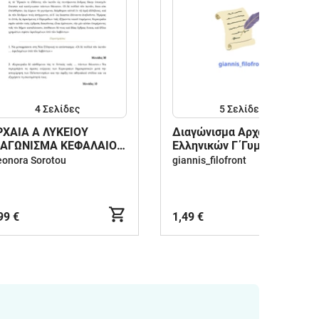
4
Σελίδες
5
Σελίδες
ΡΧΑΙΑ Α ΛΥΚΕΙΟΥ
Διαγώνισμα Αρχαίων
ΙΑΓΩΝΙΣΜΑ ΚΕΦΑΛΑΙΟ
Ελληνικών Γ΄Γυμνασίου.
1
eonora Sorotou
giannis_filofront
99 €
1,49 €