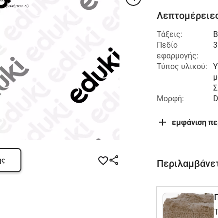
Λεπτομέρειες
Τάξεις:
Β
Πεδίο
3
εφαρμογής:
Τύπος υλικού:
Υ
μ
Σ
Μορφή:
εμφάνιση π
ης
Περιλαμβάνετ
Τ