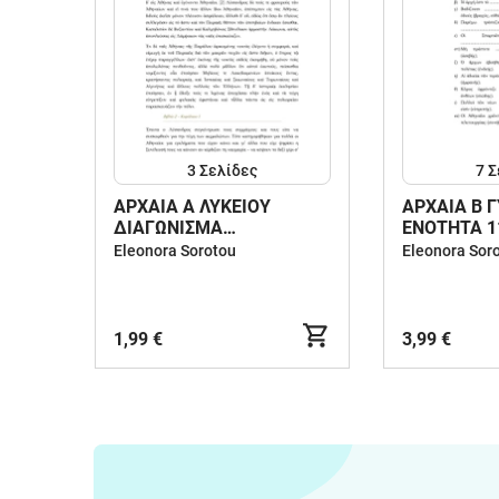
3
Σελίδες
7
Σ
ΑΡΧΑΙΑ Α ΛΥΚΕΙΟΥ
ΑΡΧΑΙΑ Β 
ΔΙΑΓΩΝΙΣΜΑ
ΕΝΟΤΗΤΑ 1
ΞΕΝΟΦΩΝΤΑΣ ΚΕΦΑΛΑΙΟ
ΥΛΙΚΟ
Eleonora Sorotou
Eleonora Sor
2/1-4
1,99 €
3,99 €