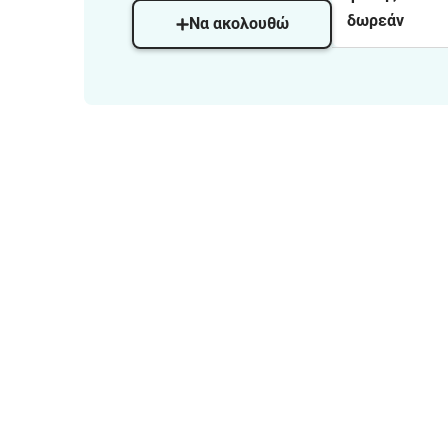
δωρεάν
Να ακολουθώ