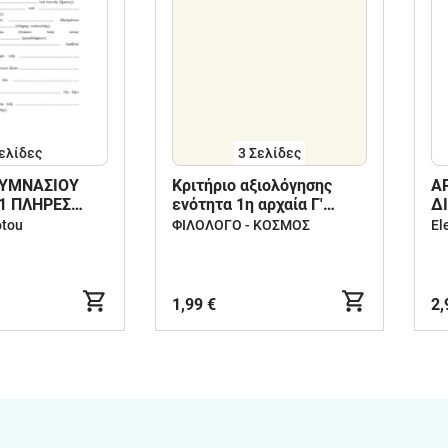
ελίδες
3
Σελίδες
ΓΥΜΝΑΣΙΟΥ
Κριτήριο αξιολόγησης
Α
1 ΠΛΗΡΕΣ
ενότητα 1η αρχαία Γ'
Δ
Γυμνασίου.
8
otou
ΦΙΛΟΛΟΓΟ - ΚΟΣΜΟΣ
El
1,99 €
2,