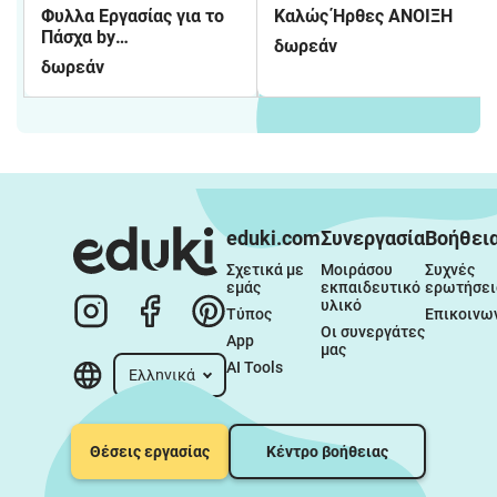
Φυλλα Εργασίας για το
Καλώς Ήρθες ΑΝΟΙΞΗ
Πάσχα by
δωρεάν
EDULAB_ANASTASIA
δωρεάν
eduki.com
Συνεργασία
Βοήθει
Σχετικά με 
Μοιράσου 
Συχνές 
εμάς
εκπαιδευτικό 
ερωτήσει
υλικό
Τύπος
Επικοινω
Οι συνεργάτες 
App
μας
AI Tools
Ελληνικά
Θέσεις εργασίας
Κέντρο βοήθειας