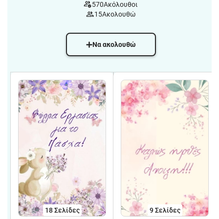
570
Ακόλουθοι
15
Ακολουθώ
Να ακολουθώ
18
Σελίδες
9
Σελίδες