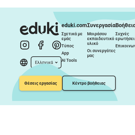
eduki.com
Συνεργασία
Βοήθει
Σχετικά με 
Μοιράσου 
Συχνές 
εμάς
εκπαιδευτικό 
ερωτήσει
υλικό
Τύπος
Επικοινω
Οι συνεργάτες 
App
μας
AI Tools
Ελληνικά
Θέσεις εργασίας
Κέντρο βοήθειας