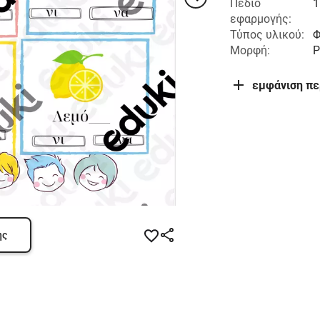
Πεδίο
1
εφαρμογής:
Τύπος υλικού:
Φ
Μορφή:
εμφάνιση π
ης