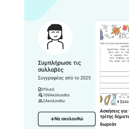
Συμπλήρωσε τις
συλλαβές
Συγγραφέας από το 2025
3
Υλικό
109
Ακόλουθοι
2
Ακολουθώ
4
Σελί
Ασκήσεις για 
τρίτης δημοτ
Να ακολουθώ
δωρεάν