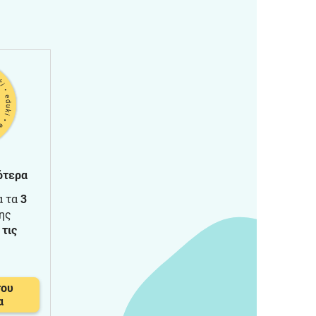
ότερα
α τα
3
ης
τις
του
α