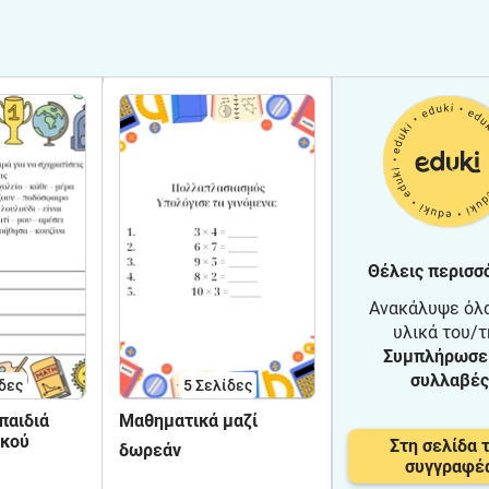
Θέλεις περισσ
Ανακάλυψε όλ
υλικά του/τ
Συμπλήρωσε 
συλλαβές
δες
5
Σελίδες
παιδιά
Μαθηματικά μαζί
ικού
Στη σελίδα 
δωρεάν
συγγραφέ