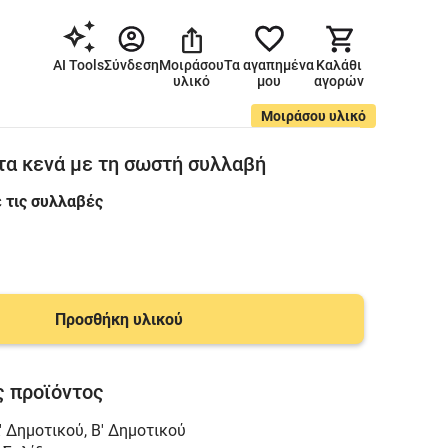
AI Tools
Σύνδεση
Μοιράσου
Τα αγαπημένα
Καλάθι
υλικό
μου
αγορών
Μοιράσου υλικό
α κενά με τη σωστή συλλαβή
 τις συλλαβές
Προσθήκη υλικού
 προϊόντος
' Δημοτικού
,
Β' Δημοτικού