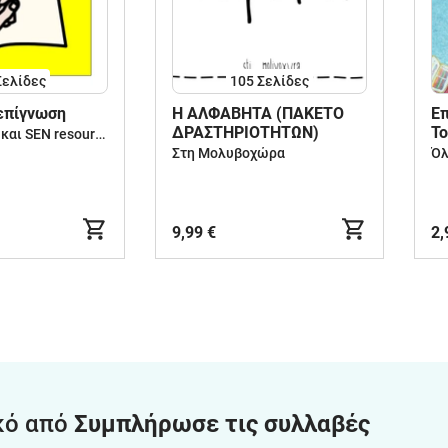
Σελίδες
105
Σελίδες
επίγνωση
Η ΑΛΦΑΒΗΤΑ (ΠΑΚΕΤΟ
Επ
ΔΡΑΣΤΗΡΙΟΤΗΤΩΝ)
Το
Προσχολικές και SEN resources
Στη Μολυβοχώρα
Όλ
9,99 €
2,
κό από
Συμπλήρωσε τις συλλαβές