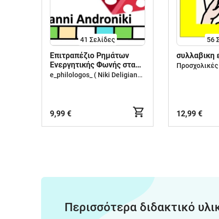
41
Σελίδες
56
Επιτραπέζιο Ρημάτων
συλλαβικη 
Ενεργητικής Φωνής στα
αρχαία ελληνικά
e_philologos_ ( Niki Deligianni )
9,99 €
12,99 €
Περισσότερα διδακτικό υλι