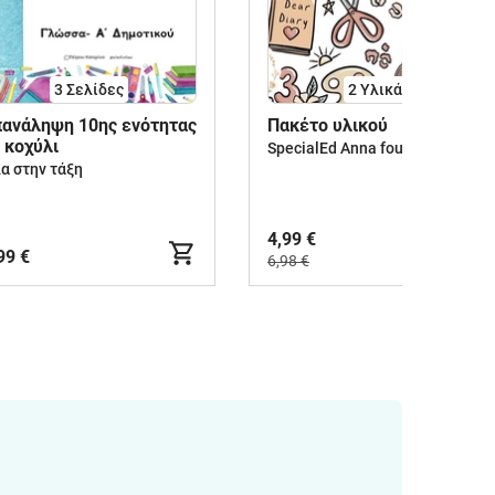
3
Σελίδες
2 Υλικά
ανάληψη 10ης ενότητας
Πακέτο υλικού
 κοχύλι
SpecialEd Anna fourtouni
α στην τάξη
4,99 €
99 €
6,98 €