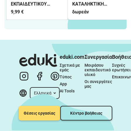
ΕΚΠΑΙΔΕΥΤΙΚΟΥ
ΚΑΤΑΛΗΚΤΙΚΗ
ΕΙΔΙΚΗΣ ΑΓΩΓΗΣ 2026-
ΟΡΘΟΓΡΑΦΙΑ -Ι-Η-ΕΙ-ΟΙ
9,99 €
δωρεάν
2027
eduki.com
Συνεργασία
Βοήθει
Σχετικά με 
Μοιράσου 
Συχνές 
εμάς
εκπαιδευτικό 
ερωτήσει
υλικό
Τύπος
Επικοινω
Οι συνεργάτες 
App
μας
AI Tools
Ελληνικά
Θέσεις εργασίας
Κέντρο βοήθειας