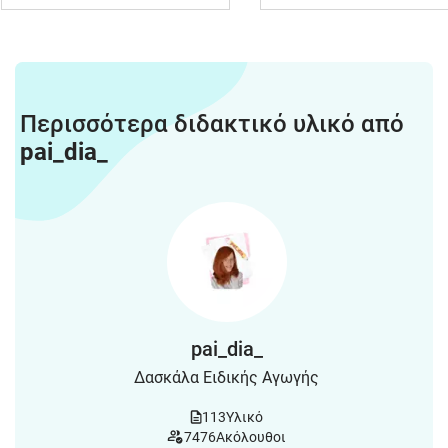
Περισσότερα διδακτικό υλικό από
pai_dia_
pai_dia_
Δασκάλα Ειδικής Αγωγής
113
Υλικό
7476
Ακόλουθοι