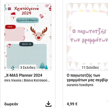
3
Σελίδες
11
Σελίδες
_X-MAS Planner 2024
O παγωτατζής των
γραμμάτων μας σερβίρ
mrs.Vassia | Βάσια Κατσαούνου
κεφαλαία και πεζά!
ouranio toxobyns
δωρεάν
4,99 €