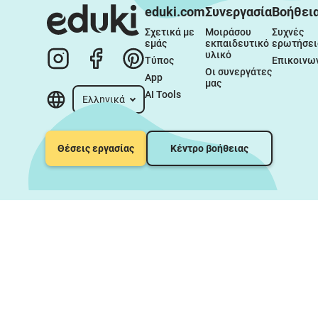
eduki.com
Συνεργασία
Βοήθει
Σχετικά με 
Μοιράσου 
Συχνές 
εμάς
εκπαιδευτικό 
ερωτήσει
υλικό
Τύπος
Επικοινω
Οι συνεργάτες 
App
μας
AI Tools
Ελληνικά
Θέσεις εργασίας
Κέντρο βοήθειας