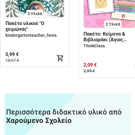
3 Υλικά
Πακέτο υλικού "Ο
2 Υλικά
χειμώνας"
Πακέτο: Κείμενα &
kindergartenteacher_fenia
Βιβλιαράκι (Άγιος
Βαλεντίνος)
ThinkClass
5,99 €
18,97 €
2,09 €
2,99 €
Περισσότερα διδακτικό υλικό από
Χαρούμενο Σχολείο