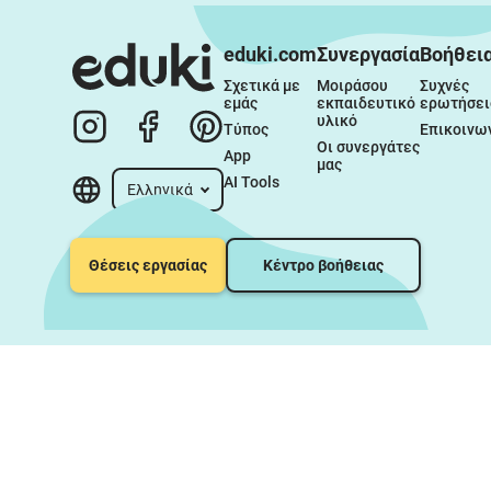
eduki.com
Συνεργασία
Βοήθει
Σχετικά με 
Μοιράσου 
Συχνές 
εμάς
εκπαιδευτικό 
ερωτήσει
υλικό
Τύπος
Επικοινω
Οι συνεργάτες 
App
μας
AI Tools
Ελληνικά
Θέσεις εργασίας
Κέντρο βοήθειας