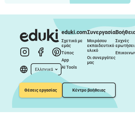
eduki.com
Συνεργασία
Βοήθει
Σχετικά με 
Μοιράσου 
Συχνές 
εμάς
εκπαιδευτικό 
ερωτήσει
υλικό
Τύπος
Επικοινω
Οι συνεργάτες 
App
μας
AI Tools
Ελληνικά
Θέσεις εργασίας
Κέντρο βοήθειας