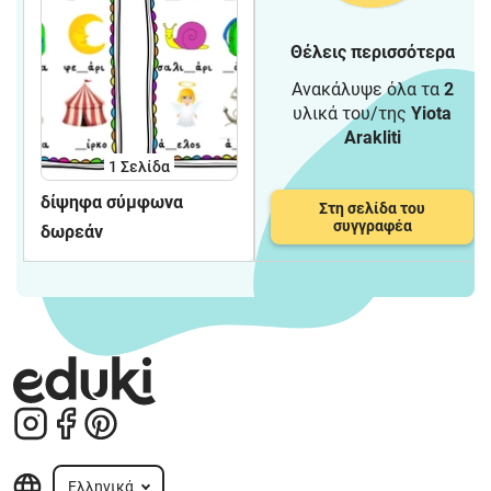
Θέλεις περισσότερα
Ανακάλυψε όλα τα
2
υλικά του/της
Yiota
Arakliti
1
Σελίδα
δίψηφα σύμφωνα
Στη σελίδα του
συγγραφέα
δωρεάν
Ελληνικά