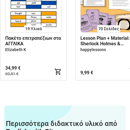
19 Υλικά
70
Σελίδες
Πακέτο επιτραπέζιων στα
Lesson Plan + Material:
ΑΓΓΛΙΚΑ
Sherlock Holmes &
Detective Stories
Elizabeth K
happylessons
34,99 €
9,99 €
60,81 €
Περισσότερα διδακτικό υλικό από