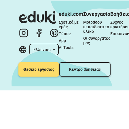
eduki.com
Συνεργασία
Βοήθει
Σχετικά με 
Μοιράσου 
Συχνές 
εμάς
εκπαιδευτικό 
ερωτήσει
υλικό
Τύπος
Επικοινω
Οι συνεργάτες 
App
μας
AI Tools
Ελληνικά
Θέσεις εργασίας
Κέντρο βοήθειας