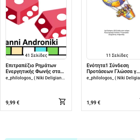
41
Σελίδες
11
Σελίδες
Επιτραπέζιο Ρημάτων
Ενότητα1 Σύνδεση
Ενεργητικής Φωνής στα
Προτάσεων Γλώσσα γ
αρχαία ελληνικά
γυμν
e_philologos_ ( Niki Deligianni )
9,99 €
1,99 €