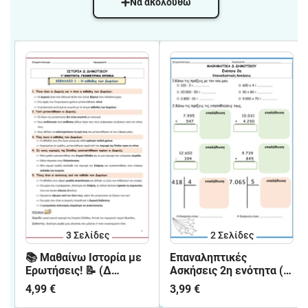
Να ακολουθώ
3
Σελίδες
2
Σελίδες
📚 Μαθαίνω Ιστορία με
Επαναληπτικές
Ερωτήσεις! 📝 (Δ
Ασκήσεις 2η ενότητα (Δ
ΔΗΜΟΤΙΚΟΥ) Α ΜΕΡΟΣ
ΤΑΞΗ ΜΑΘΗΜΑΤΙΚΑ)
4,99 €
3,99 €