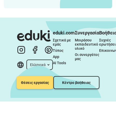
eduki.com
Συνεργασία
Βοήθει
Σχετικά με 
Μοιράσου 
Συχνές 
εμάς
εκπαιδευτικό 
ερωτήσει
υλικό
Τύπος
Επικοινω
Οι συνεργάτες 
App
μας
AI Tools
Ελληνικά
Θέσεις εργασίας
Κέντρο βοήθειας