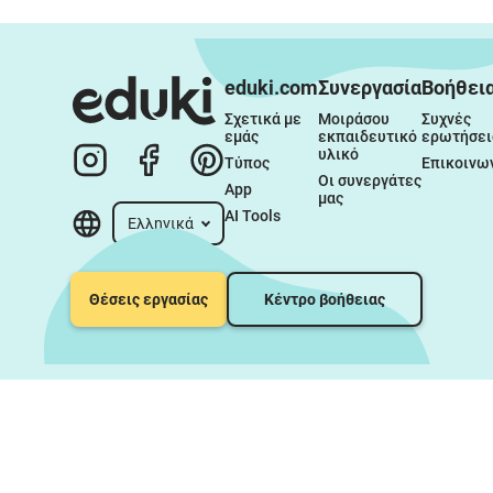
eduki.com
Συνεργασία
Βοήθει
Σχετικά με 
Μοιράσου 
Συχνές 
εμάς
εκπαιδευτικό 
ερωτήσει
υλικό
Τύπος
Επικοινω
Οι συνεργάτες 
App
μας
AI Tools
Ελληνικά
Θέσεις εργασίας
Κέντρο βοήθειας