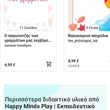
11
Σελίδες
3 Υλικά
O παγωτατζής των
Καλοκαιρινά παιχνίδια
γραμμάτων μας σερβίρει
the_philologist_lab
κεφαλαία και πεζά!
ouranio toxobyns
8,99 €
4,99 €
11,97 €
Περισσότερα διδακτικό υλικό από
Happy Minds Play | Εκπαιδευτικό