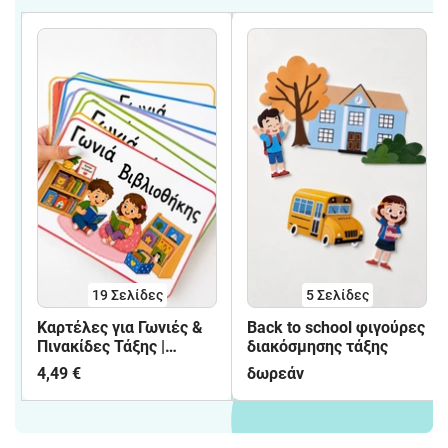
19
Σελίδες
5
Σελίδες
Καρτέλες για Γωνιές &
Back to school φιγούρες
Πινακίδες Τάξης |
διακόσμησης τάξης
Νηπιαγωγείο 🧸🌈
4,49 €
δωρεάν