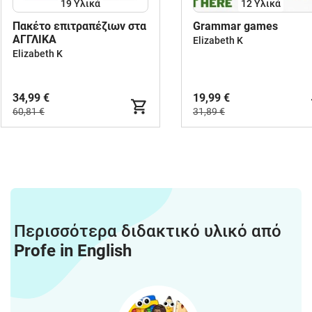
19 Υλικά
12 Υλικά
Πακέτο επιτραπέζιων στα
Grammar games
ΑΓΓΛΙΚΑ
Elizabeth K
Elizabeth K
34,99 €
19,99 €
60,81 €
31,89 €
Περισσότερα διδακτικό υλικό από
Profe in English