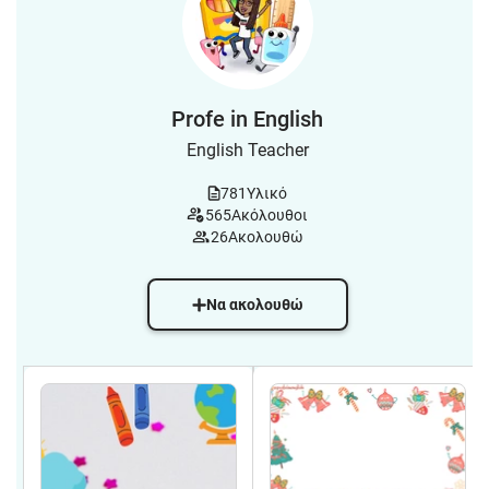
Profe in English
English Teacher
781
Υλικό
565
Ακόλουθοι
26
Ακολουθώ
Να ακολουθώ