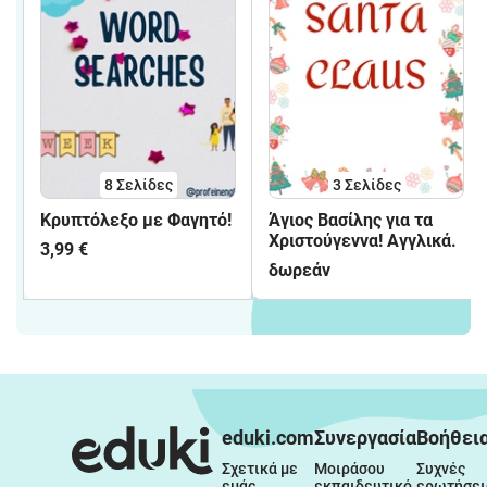
8
Σελίδες
3
Σελίδες
Κρυπτόλεξο με Φαγητό!
Άγιος Βασίλης για τα
Χριστούγεννα! Αγγλικά.
3,99 €
δωρεάν
eduki.com
Συνεργασία
Βοήθει
Σχετικά με 
Μοιράσου 
Συχνές 
εμάς
εκπαιδευτικό 
ερωτήσει