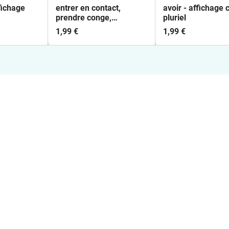
fichage
entrer en contact,
avoir - affichage 
prendre conge,
pluriel
salutations
1,99 €
1,99 €