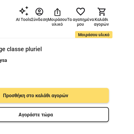
AI Tools
Σύνδεση
Μοιράσου
Τα αγαπημένα
Καλάθι
υλικό
μου
αγορών
Μοιράσου υλικό
ge classe pluriel
ysa
Προσθήκη στο καλάθι αγορών
Αγοράστε τώρα