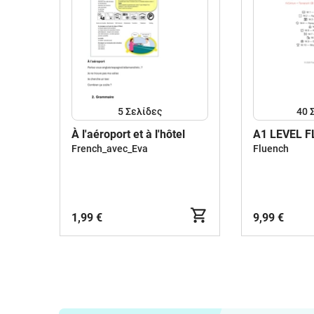
5
Σελίδες
40
À l'aéroport et à l'hôtel
A1 LEVEL 
French_avec_Eva
Fluench
1,99 €
9,99 €