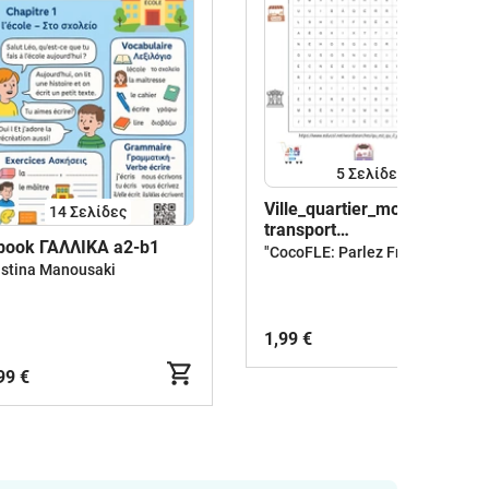
5
Σελίδες
Ville_quartier_moyens de
14
Σελίδες
transport
book ΓΑΛΛΙΚΑ a2-b1
(Πόλη_Γειτονιά_Μεταφορικ
"CocoFLE: Parlez Français avec Coco" (Konstantina Konti)
istina Manousaki
μέσα)
1,99 €
99 €