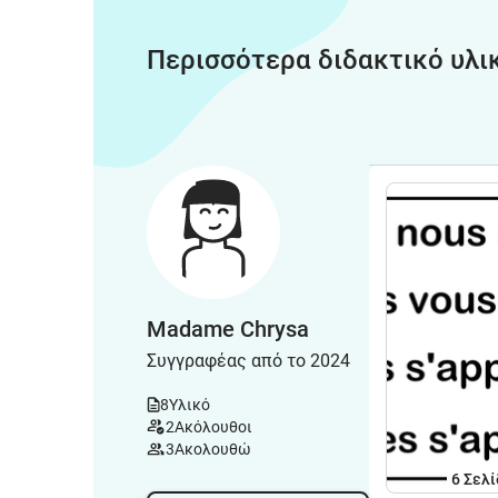
Περισσότερα διδακτικό υλι
Madame Chrysa
Συγγραφέας από το 2024
8
Υλικό
2
Ακόλουθοι
3
Ακολουθώ
6
Σελί