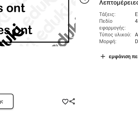
Λεπτομέρειες
Τάξεις:
Ε
Πεδίο
4
εφαρμογής:
Τύπος υλικού:
Α
Μορφή:
εμφάνιση π
ης