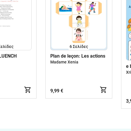
Σελίδες
6
Σελίδες
FLUENCH
Plan de leçon: Les actions
Madame Xenia
e 
Xr
9,99 €
3,