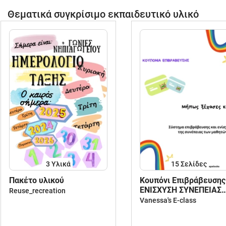
Θεματικά συγκρίσιμο εκπαιδευτικό υλικό
3 Υλικά
15
Σελίδες
Πακέτο υλικού
Κουπόνι Επιβράβευσης
ΕΝΙΣΧΥΣΗ ΣΥΝΕΠΕΙΑΣ
Reuse_recreation
ΜΑΘΗΤΩΝ
Vanessa's E-class