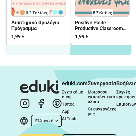
2
Σελίδες
5
Σελίδες
Διαστημικό Ωρολόγιο
Positive Polite
Πρόγραμμα
Productive Classroom
Motivation Poster
1,99 €
1,99 €
eduki.com
Συνεργασία
Βοήθει
Σχετικά με 
Μοιράσου 
Συχνές 
εμάς
εκπαιδευτικό 
ερωτήσει
υλικό
Τύπος
Επικοινω
Οι συνεργάτες 
App
μας
AI Tools
Ελληνικά