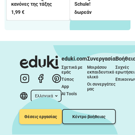
κανόνες της τάξης
Schule!
1,99 €
δωρεάν
eduki.com
Συνεργασία
Βοήθει
Σχετικά με 
Μοιράσου 
Συχνές 
εμάς
εκπαιδευτικό 
ερωτήσει
υλικό
Τύπος
Επικοινω
Οι συνεργάτες 
App
μας
AI Tools
Ελληνικά
Θέσεις εργασίας
Κέντρο βοήθειας