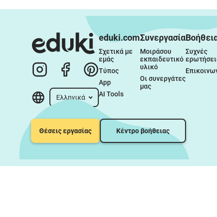
eduki.com
Συνεργασία
Βοήθει
Σχετικά με 
Μοιράσου 
Συχνές 
εμάς
εκπαιδευτικό 
ερωτήσει
υλικό
Τύπος
Επικοινω
Οι συνεργάτες 
App
μας
AI Tools
Ελληνικά
Θέσεις εργασίας
Κέντρο βοήθειας