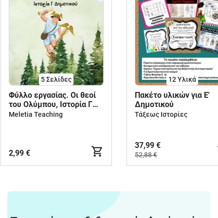
5
Σελίδες
12 Υλικά
Φύλλο εργασίας. Οι θεοί
Πακέτο υλικών για Ε'
του Ολύμπου, Ιστορία Γ
Δημοτικού
Δημοτικού
Meletia Teaching
Τάξεως Ιστορίες
37,99 €
2,99 €
52,88 €