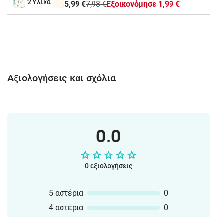
2 Υλικά
5,99 €
7,98 €
Eξοικονόμησε 1,99 €
κατανόηση της μεθοδολογίας και την
εξοικείωση των μαθητών με την
συνδυαστική ανάλυση των πηγών.
Αξιολογήσεις και σχόλια
0.0
0 αξιολογήσεις
5 αστέρια
0
4 αστέρια
0