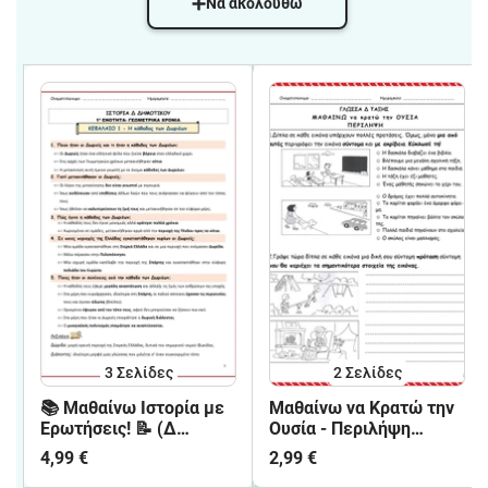
Να ακολουθώ
3
Σελίδες
2
Σελίδες
📚 Μαθαίνω Ιστορία με
Μαθαίνω να Κρατώ την
Ερωτήσεις! 📝 (Δ
Ουσία - Περιλήψη
ΔΗΜΟΤΙΚΟΥ) Α ΜΕΡΟΣ
Δημοτικού✍📖
4,99 €
2,99 €