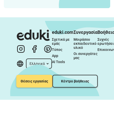
eduki.com
Συνεργασία
Βοήθει
Σχετικά με 
Μοιράσου 
Συχνές 
εμάς
εκπαιδευτικό 
ερωτήσει
υλικό
Τύπος
Επικοινω
Οι συνεργάτες 
App
μας
AI Tools
Ελληνικά
Θέσεις εργασίας
Κέντρο βοήθειας