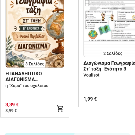
2
Σελίδες
Διαγώνισμα Γεωγραφί
3
Σελίδες
Στ’ ταξη- Ενότητα 3
ΕΠΑΝΑΛΗΠΤΙΚΟ
Voulisot
ΔΙΑΓΩΝΙΣΜΑ
ΓΕΩΓΡΑΦΙΑΣ Στ' τάξη 2η
η "Χαρά" του σχολείου
ενότητα: "Το φυσικό
περιβάλλον"
1,99 €
3,39 €
3,99 €