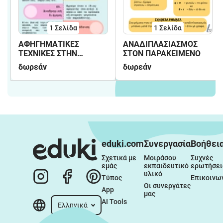
1
Σελίδα
1
Σελίδα
ΑΦΗΓΗΜΑΤΙΚΕΣ
ΑΝΑΔΙΠΛΑΣΙΑΣΜΟΣ
ΤΕΧΝΙΚΕΣ ΣΤΗΝ
ΣΤΟΝ ΠΑΡΑΚΕΙΜΕΝΟ
ΟΔΥΣΣΕΙΑ ΚΑΙ ΙΛΙΑΔΑ
δωρεάν
δωρεάν
eduki.com
Συνεργασία
Βοήθει
Σχετικά με 
Μοιράσου 
Συχνές 
εμάς
εκπαιδευτικό 
ερωτήσει
υλικό
Τύπος
Επικοινω
Οι συνεργάτες 
App
μας
AI Tools
Ελληνικά