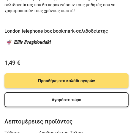
σελιδοκείκτες που θα παρακινήσουν τους μαθητές σου να
χρησιμοποιούν τους χρόνους σωστά!
London telephone box bookmark-σελιδοδείκτης
𝑬𝒍𝒍𝒊𝒆 𝑭𝒓𝒂𝒈𝒌𝒊𝒐𝒖𝒅𝒂𝒌𝒊
1,49 €
Προσθήκη στο καλάθι αγορών
Αγοράστε τώρα
Λεπτομέρειες προϊόντος
Τάξεις:
Ανεξαρτήτως Τάξης