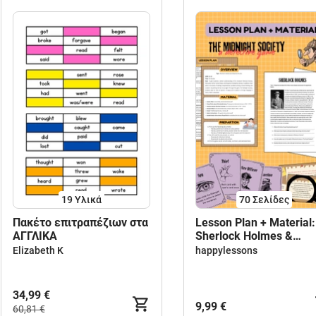
19 Υλικά
70
Σελίδες
Πακέτο επιτραπέζιων στα
Lesson Plan + Material:
ΑΓΓΛΙΚΑ
Sherlock Holmes &
Detective Stories
Elizabeth K
happylessons
34,99 €
9,99 €
60,81 €