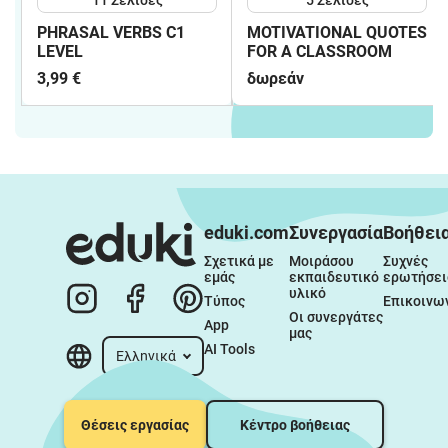
PHRASAL VERBS C1
MOTIVATIONAL QUOTES
LEVEL
FOR A CLASSROOM
3,99 €
δωρεάν
eduki.com
Συνεργασία
Βοήθει
Σχετικά με 
Μοιράσου 
Συχνές 
εμάς
εκπαιδευτικό 
ερωτήσει
υλικό
Τύπος
Επικοινω
Οι συνεργάτες 
App
μας
AI Tools
Ελληνικά
Θέσεις εργασίας
Κέντρο βοήθειας