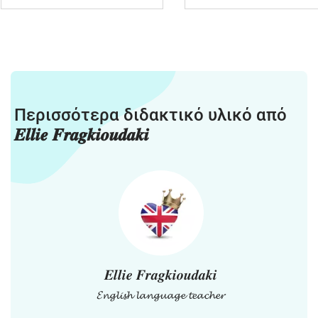
Περισσότερα διδακτικό υλικό από
𝑬𝒍𝒍𝒊𝒆 𝑭𝒓𝒂𝒈𝒌𝒊𝒐𝒖𝒅𝒂𝒌𝒊
𝑬𝒍𝒍𝒊𝒆 𝑭𝒓𝒂𝒈𝒌𝒊𝒐𝒖𝒅𝒂𝒌𝒊
𝓔𝓷𝓰𝓵𝓲𝓼𝓱 𝓵𝓪𝓷𝓰𝓾𝓪𝓰𝓮 𝓽𝓮𝓪𝓬𝓱𝓮𝓻