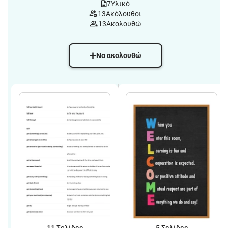
7
Υλικό
13
Ακόλουθοι
13
Ακολουθώ
Να ακολουθώ
11
Σελίδες
5
Σελίδες