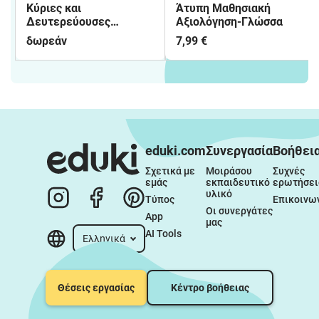
Kύριες και
Άτυπη Μαθησιακή
Δευτερεύουσες
Αξιολόγηση-Γλώσσα
προτάσεις
δωρεάν
7,99 €
eduki.com
Συνεργασία
Βοήθει
Σχετικά με 
Μοιράσου 
Συχνές 
εμάς
εκπαιδευτικό 
ερωτήσει
υλικό
Τύπος
Επικοινω
Οι συνεργάτες 
App
μας
AI Tools
Ελληνικά
Θέσεις εργασίας
Κέντρο βοήθειας