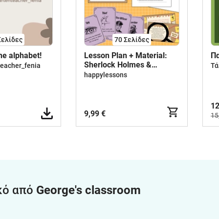
Σελίδες
70
Σελίδες
the alphabet!
Lesson Plan + Material:
Π
Sherlock Holmes &
teacher_fenia
Τά
Detective Stories
happylessons
12
9,99 €
15
κό από
George's classroom