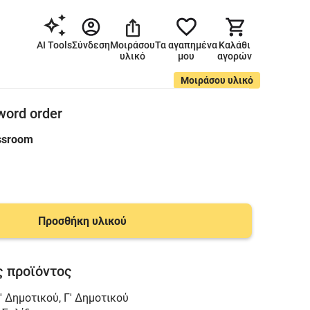
AI Tools
Σύνδεση
Μοιράσου
Τα αγαπημένα
Καλάθι
υλικό
μου
αγορών
Μοιράσου υλικό
word order
assroom
Προσθήκη υλικού
 προϊόντος
' Δημοτικού
,
Γ' Δημοτικού