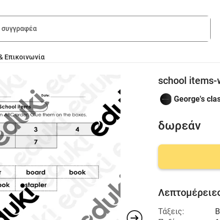
& Επικοινωνία
school items-
George's cl
δωρεάν
Λεπτομέρειες
Τάξεις:
Β