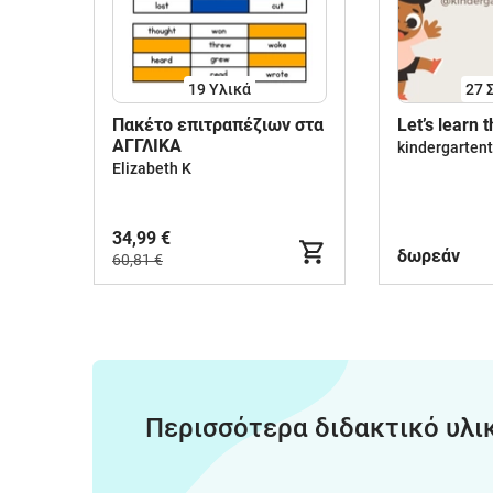
19 Υλικά
27
Πακέτο επιτραπέζιων στα
Let’s learn 
ΑΓΓΛΙΚΑ
kindergarten
Elizabeth K
34,99 €
δωρεάν
60,81 €
Περισσότερα διδακτικό υλι