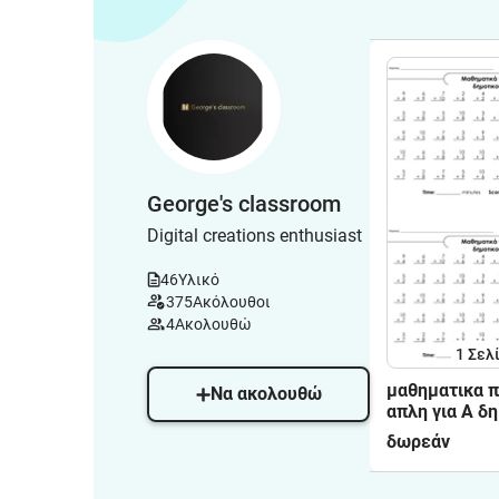
George's classroom
Digital creations enthusiast
46
Υλικό
375
Ακόλουθοι
4
Ακολουθώ
1
Σελ
μαθηματικα 
Να ακολουθώ
απλη για Α δ
δωρεάν