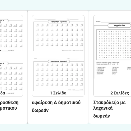
ίδα
1
Σελίδα
2
Σελίδες
προσθεση
αφαίρεση Α δημοτικού
Σταυρόλεξο με
ημοτικου
λαχανικά
δωρεάν
δωρεάν