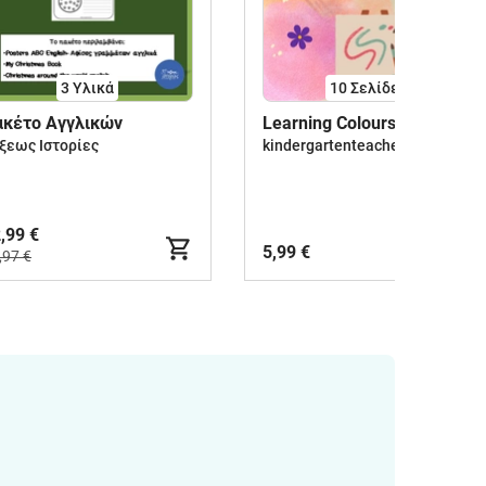
3 Υλικά
10
Σελίδες
ακέτο Αγγλικών
Learning Colours!
ξεως Ιστορίες
kindergartenteacher_fenia
,99 €
5,99 €
,97 €