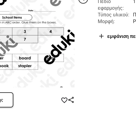
Πεδίο
1
εφαρμογής:
Τύπος υλικού:
Π
Μορφή:
P
εμφάνιση π
ης