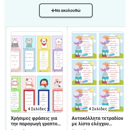
Να ακολουθώ
4
Σελίδες
4
Σελίδες
Χρήσιμες φράσεις για
Αυτοκόλλητα τετραδίου
την παραγωγή γραπτού
με λίστα ελέγχου
λόγου
γραπτού