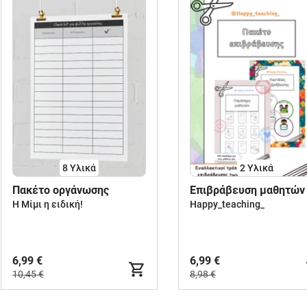
8 Υλικά
2 Υλικά
Πακέτο οργάνωσης
Επιβράβευση μαθητών
Η Μίμι η ειδική!
Happy_teaching_
6,99 €
6,99 €
10,45 €
8,98 €