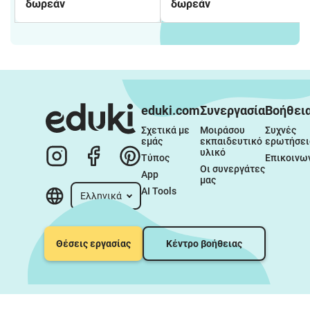
δωρεάν
δωρεάν
eduki.com
Συνεργασία
Βοήθει
Σχετικά με 
Μοιράσου 
Συχνές 
εμάς
εκπαιδευτικό 
ερωτήσει
υλικό
Τύπος
Επικοινω
Οι συνεργάτες 
App
μας
AI Tools
Ελληνικά
Θέσεις εργασίας
Κέντρο βοήθειας