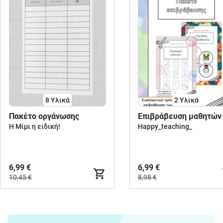
8 Υλικά
2 Υλικά
Πακέτο οργάνωσης
Επιβράβευση μαθητών
Η Μίμι η ειδική!
Happy_teaching_
6,99 €
6,99 €
10,45 €
8,98 €