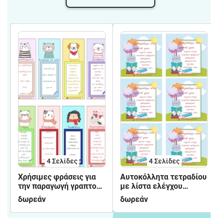
4
Σελίδες
4
Σελίδες
Χρήσιμες φράσεις για
Αυτοκόλλητα τετραδίου
την παραγωγή γραπτού
με λίστα ελέγχου
λόγου
γραπτού
δωρεάν
δωρεάν