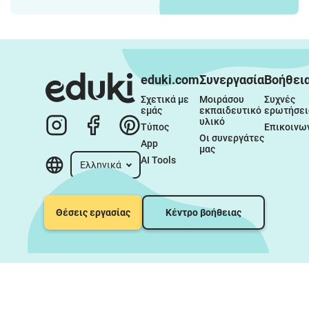
eduki.com
Συνεργασία
Βοήθει
Σχετικά με 
Μοιράσου 
Συχνές 
εμάς
εκπαιδευτικό 
ερωτήσει
υλικό
Τύπος
Επικοινω
Οι συνεργάτες 
App
μας
AI Tools
Ελληνικά
Θέσεις εργασίας
Κέντρο βοήθειας