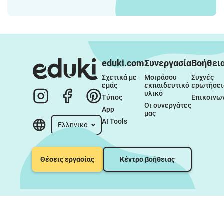
eduki.com
Συνεργασία
Βοήθει
Σχετικά με 
Μοιράσου 
Συχνές 
εμάς
εκπαιδευτικό 
ερωτήσει
υλικό
Τύπος
Επικοινω
Οι συνεργάτες 
App
μας
AI Tools
Ελληνικά
Θέσεις εργασίας
Κέντρο βοήθειας